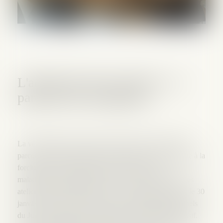
L'admission de la créance : le
parcours du combattant
La vérification de sa créance peut devenir un véritable
parcours du combattant pour le créancier voire conduire à la
forclusion de sa créance pourtant déclarée mais
maladroitement défendue. Pour y voir plus clair, l'un des
ateliers des 12ème Entretiens de la sauvegarde à Paris, le 30
janvier dernier, était consacré aux pouvoirs juridictionnels
du Juge Commissaire en matière de vérification du passif.