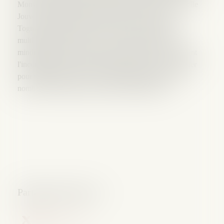
Monsieur le Professeur Pierre-Michel Lecorre, Me Lucile
Jouve, Mandataire Judiciaire et Me Jean-François
Tognaccioli ont dressé un état des lieux et donné de
multiples exemples à suivre ou éviter. Retrouvez les
mindmap de l'intervention de Me Tognaccioli concernant
l'incompétence du Juge Commissaire et le sursis à statuer
pour dépassement de son office juridictionnel avec de
nombreux exemples dans l'onglet "Publications".