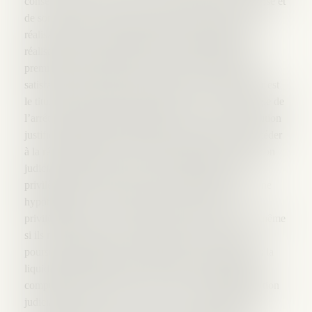
conservation des emplois, au redressement de l’entreprise et
de son activité, mais à l’apurement de son passif par la
réalisation d’actifs, mobiliers comme immobiliers. Les
réalisations d’actifs du débiteur sont la préoccupation
première du liquidateur qui, ensuite seulement, pourra
satisfaire en tout ou partie les créanciers. Le liquidateur est
le titulaire de principe de l’initiative de la vente. La règle de
l’arrêt des poursuites individuelles et des voies d’exécution
justifie l’interdiction de principe des créanciers de procéder
à la réalisation forcée des biens du débiteur en liquidation
judiciaire. Néanmoins, les créanciers titulaires d’un
privilège spécial, d’un gage, d’un nantissement ou d’une
hypothèque et le Trésor public pour ses créances
privilégiées, peuvent, s’ils ont déclaré leurs créances (même
si ils ne sont pas encore admis), exercer leur droit de
poursuite individuelle si le liquidateur n’a pas entrepris la
liquidation des biens grevés dans le délai de
3 mois
à
compter du jugement qui ouvre ou prononce la liquidation
judiciaire (
C. com., art. L. 643-2, al. 1
). Il s’agit d’une