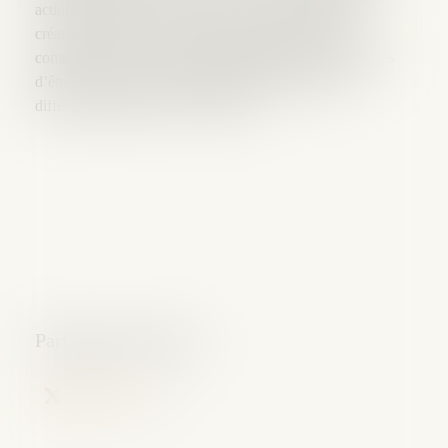
action subsidiaire par rapport à celle du liquidateur. Le
créancier devra donc se faire autoriser par le juge-
commissaire. Tous les biens du débiteur sont susceptibles
d’être vendus (sauf l’hypothèse de l’EIRL) mais à
différentes conditions.
Lexis360.fr