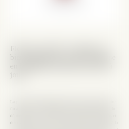
Fiche Lexis 360 : Acquérir un
bien appartenant à une entreprise
en liquidation judiciaire (mise à
jour)
La procédure de liquidation judiciaire est destinée à mettre
fin à l’activité de l’entreprise ou à réaliser le patrimoine du
débiteur par une cession globale ou séparée de ses droits et
de ses biens (
C. com., art. L. 640-1
). L’heure n’est plus à la