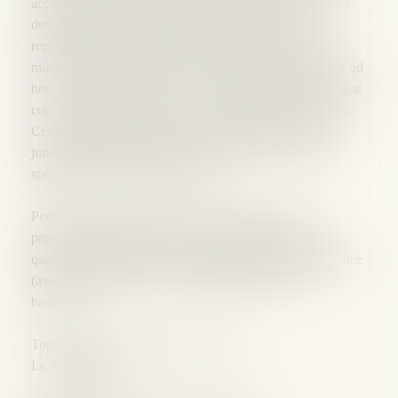
accord amiable visant à rétablir sa situation financière. La
demande de désignation est présentée par écrit par le
représentant légal de l'entreprise et expose les raisons
motivant cette demande. Une fois désigné, le mandataire ad
hoc entreprend sa mission en toute confidentialité, sans que
cela n'ait d'impact sur la direction courante de l'entreprise.
Cette procédure flexible ne s'inscrit pas dans un cadre
juridique rigide, permettant une adaptation aux besoins
spécifiques de chaque entreprise.
Podcast à destination des chefs d'entreprise et des
professionnels qui assistent ou côtoient l’entreprise au
quotidien à la recherche de signaux faibles de la défaillance
(avocats généralistes, experts-comptables, juristes,
banques…)
Tognaccioli Avocats • Poscast • S1 E3
Le mandat ad hoc