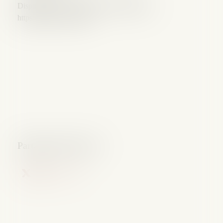
Disponible ici, et sur toutes les plateformes.
https://lnkd.in/e-uPtdPV