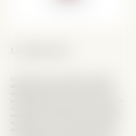
Le mandat ad hoc
Le mandat ad hoc est une procédure de prévention des
difficultés des entreprises, permettant à une entreprise en
situation délicate, mais non encore en cessation des
paiements (bien que le texte ne le précise pas expressément
ce qui donne des idées aux praticiens...), de demander la
nomination par le président du tribunal de commerce d'un
mandataire ad hoc. Ce dernier a pour mission de l'assister
dans la négociation avec ses créanciers pour trouver un