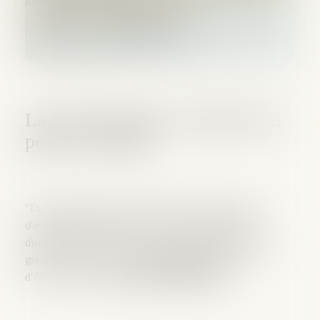
La peur de l'échec. L'échec de la
peur. Le rebond.
"De la peur de l'échec à l'échec de la peur." Heureux
d'avoir participé ce matin à la CCI au lancement du
dispositif APESA dans le 06 : aider les entrepreneurs en
grave souffrance. Merci à
Marc Binnie
fondateur
d'APESA France.
https://lnkd.in/dg3dupT