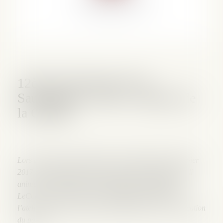
12èmes Entretiens de la
Sauvegarde – Paris – Maison de
la Chimie
Lors des 12èmes entretiens de la sauvegarde le 30 janvier
2017 à la Maison de la Chimie à Paris, Me Tognaccioli
animera avec Monsieur le Professeur Pierre-Michel
LeCorre et Me Lucile Jouve, Mandataire Judiciaire,
l’atelier consacré au juge-commissaire face à la vérification
du passif.