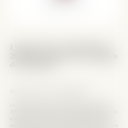
L'apport de la Loi 2005-845 du
26 juillet 2005 dite de sauvegarde
des entreprises
Document mise à jour au 5 décembre 2008
Les 196 articles de la loi de sauvegarde des entreprises n°
2005-845 du 26 juillet 2005 et les 358 articles de son décret
d’application n° 2005-1677 du 28 décembre 2005 sont
entrés en vigueur le 1er janvier 2006. Les praticiens du droit