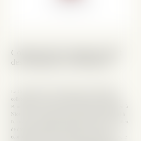
Colloque franco-italien de droit
des entreprises en difficultés
La Commission Droit des Entreprises en Difficultés en
collaboration avec la Commission Droit des Sociétés et
Bancaire de l'Union des Avocats Européens, organisèrent à
Nice, les 6 et 7 mars 2009, un atelier de travail consacré à
l'efficacité des législations françaises et italiennes en matière
de droit des entreprises en difficultés face à la crise
économique. Après une soirée d'accueil des délégations, le