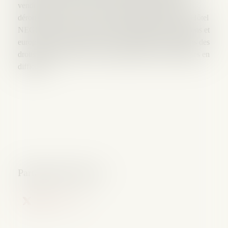
vendredi 6 mars, l'atelier de travail proprement dit se
déroulera le samedi 7 mars 2009, de 9h00 à 13h00 à l'Hôtel
NEGRESCO qui sera le lieu des échanges franco-italiens et
européens. Interviendront des universitaires et praticiens des
droits français, italiens et communautaires des entreprises en
difficultés