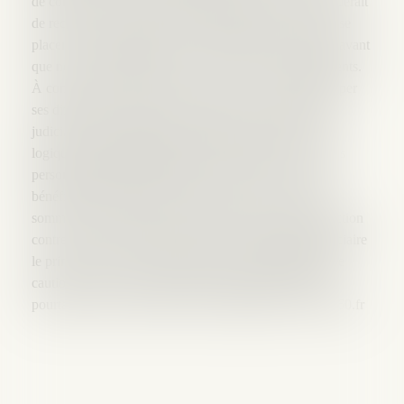
de commerce aux fins d'avantager le débiteur qui déciderait
de recourir à la procédure de sauvegarde, et donc, qui se
placerait volontairement sous la protection du tribunal avant
que ne soit caractérisé son état de cessation des paiements.
À contrario, le débiteur qui n'a pas su, ou voulu, anticiper
ses difficultés et qui se retrouve placé en redressement
judiciaire, est logiquement traité plus durement. Cette
logique s'applique également au traitement des cautions
personnes physiques du débiteur. En effet, si celles-ci
bénéficient de nombreuses faveurs dès lors que nous
sommes en présence d'une sauvegarde, en matière d'action
contre la caution du débiteur mis en redressement judiciaire
le principe est celui de l'autonomie des engagements de
caution, et donc l'exclusion de la règle de l'accessoire,
pourtant de l'essence même du cautionnement.
Lexis360.fr