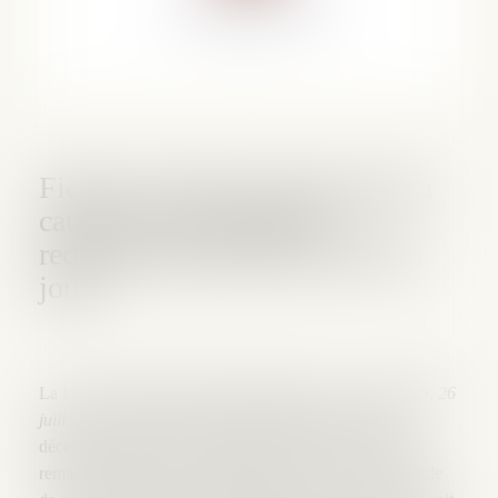
Fiche Lexis 360 : Agir contre la
caution en procédure de
redressement judiciaire (mise à
jour)
La loi de sauvegarde du 26 juillet 2005 (
L. n° 2005-845, 26
juill. 2005 : JO 27 juill. 2005
) et l'ordonnance du 18
décembre 2008 (
Ord. n° 2008-1345, 18 déc. 2008
) ont
remanié de nombreuses dispositions du Livre VI du Code