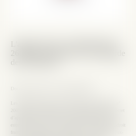
L'apport de la Loi 2005-845 du
26 juillet 2005 dite de sauvegarde
des entreprises
Document mise à jour au 5 décembre 2008
Les 196 articles de la loi de sauvegarde des entreprises n°
2005-845 du 26 juillet 2005 et les 358 articles de son décret
d’application n° 2005-1677 du 28 décembre 2005 sont
entrés en vigueur le 1er janvier 2006. Les praticiens du droit
français des entreprises en difficultés se sont retrouvés eux-