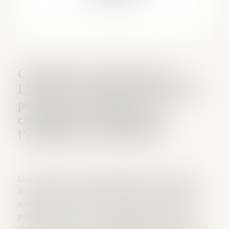
Colloque Aix-en-Provence :
L’Avocat et l’Expert-Comptable,
pour une convergence de
compétences au service de
l’entreprise en difficultés
Le rapport de la Commission présidée par mon confrère
Jean-Michel Darrois recommande l’inter-professionnalité,
sous des formes audacieuses et innovantes comme la
possibilité pour les avocats - diplômés en la matière du
chiffre - de devenir experts-comptables ou envisage encore