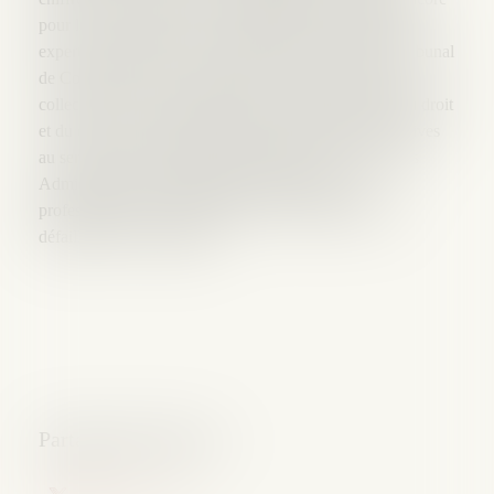
pour les sociétés d'avocats la possibilité d’engager des
experts-comptables. D'ores-et-déjà, il est un lieu, le Tribunal
de Commerce, il est une matière, celle des procédures
collectives, où depuis longtemps, les professionnels du droit
et du chiffre font converger leurs compétences respectives
au service de l’entreprise en difficulté. Ce sont avec les
Administrateurs et Mandataires Judiciaires, les
professionnels de la prévention et du traitement de la
défaillance de l’entreprise.